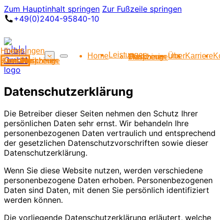
Zum Hauptinhalt springen
Zur Fußzeile springen
+49(0)2404-95840-10
Home
Leistungen
Leistungen
Home
Über uns
Karriere
K
Maschinen
Peripherie
Werkzeuge
Über uns
Karriere
Kontakt
Maschinen
Peripherie
Werkzeuge
Datenschutzerklärung
Die Betreiber dieser Seiten nehmen den Schutz Ihrer
persönlichen Daten sehr ernst. Wir behandeln Ihre
personenbezogenen Daten vertraulich und entsprechend
der gesetzlichen Datenschutzvorschriften sowie dieser
Datenschutzerklärung.
Wenn Sie diese Website nutzen, werden verschiedene
personenbezogene Daten erhoben. Personenbezogenen
Daten sind Daten, mit denen Sie persönlich identifiziert
werden können.
Die vorliegende Datenschutzerklärung erläutert, welche