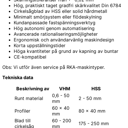
Hög, praktiskt taget gradfri skärkvalitet Din 6784
Cirkelsågblad av HSS eller solid hårdmetall
Minimalt smörjsystem eller flödeskylning
Kundanpassade fastspänningsverktyg
Hög autonomi genom automatisering
Avancerade rationaliseringsmöjligheter
Ergonomisk och användarvänlig maskindesign
Korta uppställningstider
Höga kvantiteter på grund av kapning av buntar
CE-kompatibel
Obs: Vi utför även service på RKA-maskintyper.
Tekniska data
Beskrivning av
VHM
HSS
0,6 - 50
Runt material
2 - 50 mm
mm
60 x 40
Profiler
80 x 40 mm
mm
Blad till
60 - 200
175 - 250 mm
cirkelsåg
mm