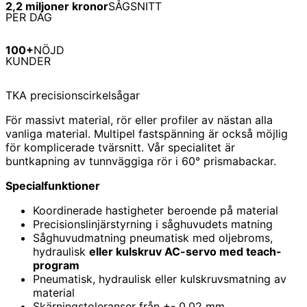
2,2 miljoner kronor
SÅGSNITT
PER DAG
100+
NÖJD
KUNDER
TKA precisionscirkelsågar
För massivt material, rör eller profiler av nästan alla
vanliga material. Multipel fastspänning är också möjlig
för komplicerade tvärsnitt. Vår specialitet är
buntkapning av tunnväggiga rör i 60° prismabackar.
Specialfunktioner
Koordinerade hastigheter beroende på material
Precisionslinjärstyrning i såghuvudets matning
Såghuvudmatning pneumatisk med oljebroms,
hydraulisk
eller kulskruv AC-servo med teach-
program
Pneumatisk, hydraulisk eller kulskruvsmatning av
material
Skärningstoleranser från +- 0,02 mm