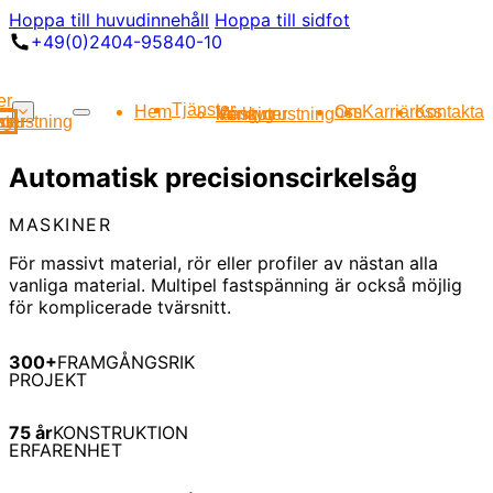
Hoppa till huvudinnehåll
Hoppa till sidfot
+49(0)2404-95840-10
er
Tjänster
Hem
Om oss
Karriär
Kontakta oss
Maskiner
Kringutrustning
Verktyg
ss
ner
utrustning
yg
Automatisk precisionscirkelsåg
MASKINER
För massivt material, rör eller profiler av nästan alla
vanliga material. Multipel fastspänning är också möjlig
för komplicerade tvärsnitt.
300+
FRAMGÅNGSRIK
PROJEKT
75 år
KONSTRUKTION
ERFARENHET